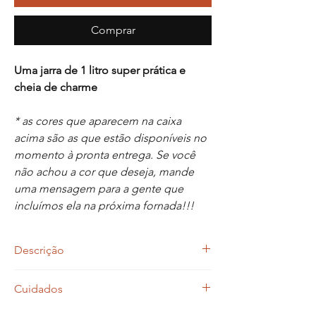
Comprar
Uma jarra de 1 litro super prática e
cheia de charme
* as cores que aparecem na caixa
acima são as que estão disponíveis no
momento à pronta entrega. Se você
não achou a cor que deseja, mande
uma mensagem para a gente que
incluímos ela na próxima fornada!!!
Descrição
Cerâmica modelada à mão e queimada em
Cuidados
alta temperatura (1240 graus)
Nossas louças podem ir ao forno, micro-