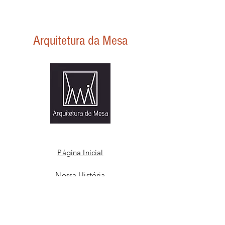
Capacidade aproximada: 1000ml
ondas e à máquina de lavar louças. Só não
Dimensões aproximadas: diâmetro 11,5cm -
podem receber choque térmico e ir direto
altura 19cm
a chama, mesmo de um rechaud/pequena
Arquitetura da Mesa
vela.
Nossas louças são produzidas à mão e por
isso diferem umas das outras, cada peça é
única e exclusiva. Assim podem haver
pequenas variações de tamanho, cor e
forma, que fazem parte do processo
manual.
Página Inicial
Nossa História
Nossa Arte
Loja