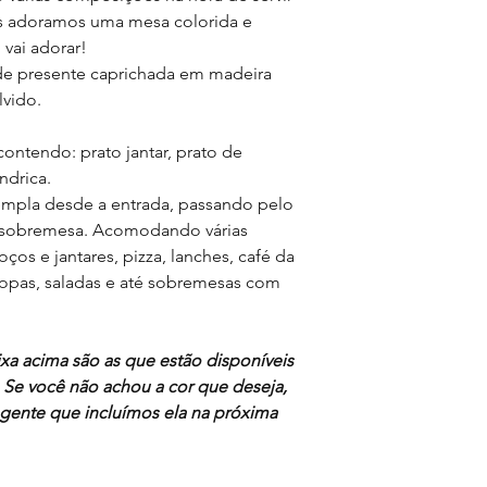
Jogo contendo:
máquina de lavar lo
s adoramos uma mesa colorida e
- 2 pratos de jantar
choque térmico e ir
- 2 pratos sobremesa
vai adorar!
rechaud/pequena vel
- 2 tigelas de aprox
e presente caprichada em madeira
- Total 6 peças
vido.
Nossas louças são pr
contendo: prato jantar, prato de
umas das outras, cada
ndrica.
podem haver pequena
templa desde a entrada, passando pelo
forma, que fazem pa
a sobremesa. Acomodando várias
oços e jantares, pizza, lanches, café da
pas, saladas e até sobremesas com
xa acima são as que estão disponíveis
Se você não achou a cor que deseja,
ente que incluímos ela na próxima