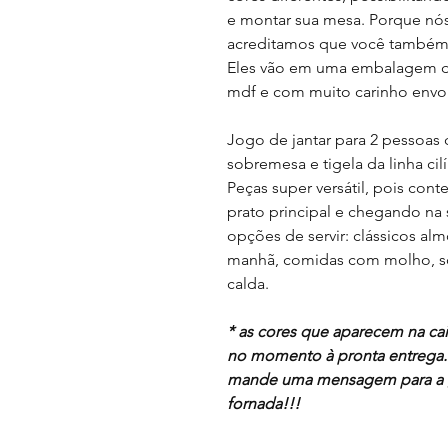
e montar sua mesa. Porque nó
acreditamos que você também 
Eles vão em uma embalagem d
mdf e com muito carinho envol
Jogo de jantar para 2 pessoas 
sobremesa e tigela da linha cilí
Peças super versátil, pois con
prato principal e chegando n
opções de servir: clássicos alm
manhã, comidas com molho, so
calda.
* as cores que aparecem na cai
no momento à pronta entrega. 
mande uma mensagem para a g
fornada!!!