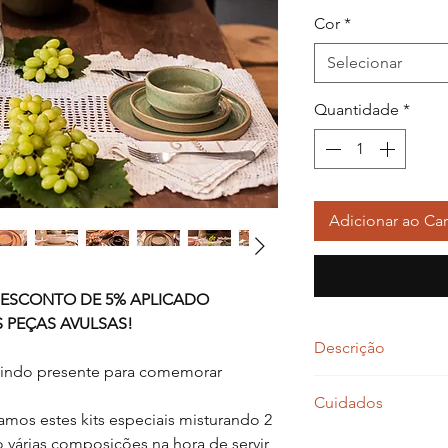
nor
Cor
*
Selecionar
Quantidade
*
Adicionar ao Car
DESCONTO DE 5% APLICADO
PEÇAS AVULSAS!
Descrição
lindo presente para comemorar
Cerâmica modelada 
Cuidados
temperatura (1240 gr
mos estes kits especiais misturando 2
Nossas louças podem 
o várias composições na hora de servir