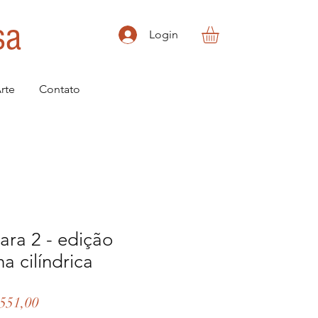
sa
Login
rte
Contato
para 2 - edição
ha cilíndrica
ço
Preço
551,00