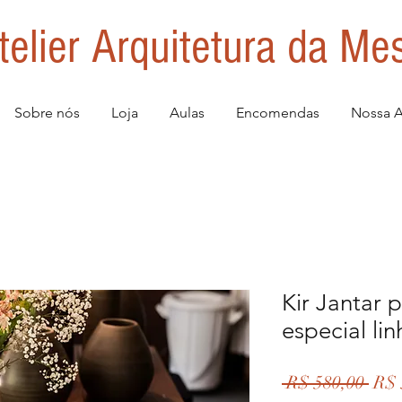
telier Arquitetura da Me
Sobre nós
Loja
Aulas
Encomendas
Nossa A
Kir Jantar 
especial lin
Pre
 R$ 580,00 
R$ 