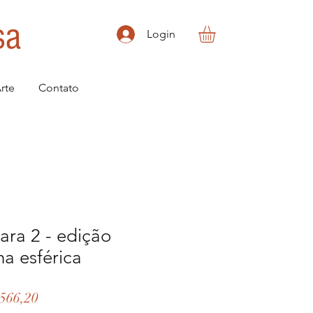
sa
Login
rte
Contato
para 2 - edição
ha esférica
ço
Preço
566,20