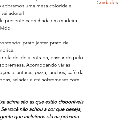
Cuidados
temperatura (1240 gr
s adoramos uma mesa colorida e
vai adorar!
Nossas louças podem 
Jogo contendo:
e presente caprichada em madeira
máquina de lavar lo
- 2 pratos de jantar
choque térmico e ir
vido.
- 2 pratos sobremesa
rechaud/pequena vel
- 2 tigelas de aprox
- Total 6 peças
contendo: prato jantar, prato de
ndrica.
Nossas louças são pr
templa desde a entrada, passando pelo
umas das outras, cada
a sobremesa. Acomodando várias
podem haver pequena
oços e jantares, pizza, lanches, café da
forma, que fazem pa
pas, saladas e até sobremesas com
xa acima são as que estão disponíveis
Se você não achou a cor que deseja,
ente que incluímos ela na próxima