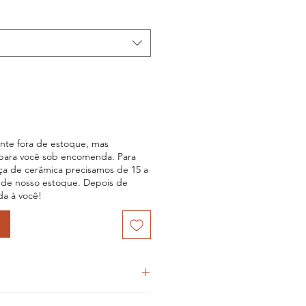
mal
promocional
ente fora de estoque, mas
para você sob encomenda. Para
a de cerâmica precisamos de 15 a
de nosso estoque. Depois de
da à você!
a mão e queimada em alta