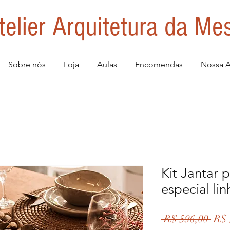
telier Arquitetura da Me
Sobre nós
Loja
Aulas
Encomendas
Nossa A
Kit Jantar 
especial lin
Pre
 R$ 596,00 
R$ 