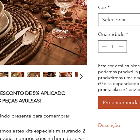
nor
Cor
*
Selecionar
Quantidade
*
Esta cor está atualm
podemos produzi-la 
produzirmos uma peç
60 dias dependendo 
pronta ela será envia
DESCONTO DE 5% APLICADO
PEÇAS AVULSAS!
Pré-encomendar
lindo presente para comemorar
Descrição
mos estes kits especiais misturando 2
Cerâmica modelada 
o várias composições na hora de servir