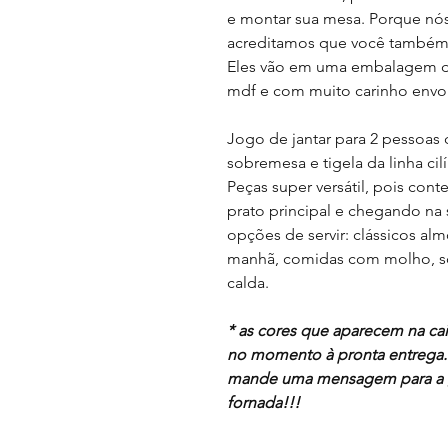
e montar sua mesa. Porque nó
acreditamos que você também 
Eles vão em uma embalagem d
mdf e com muito carinho envol
Jogo de jantar para 2 pessoas 
sobremesa e tigela da linha cilí
Peças super versátil, pois con
prato principal e chegando n
opções de servir: clássicos alm
manhã, comidas com molho, so
calda.
* as cores que aparecem na cai
no momento à pronta entrega. 
mande uma mensagem para a g
fornada!!!