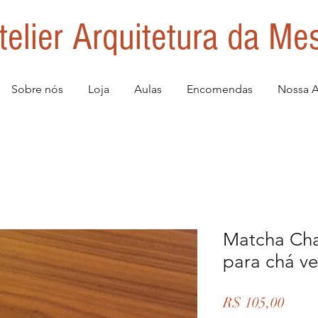
telier Arquitetura da Me
Sobre nós
Loja
Aulas
Encomendas
Nossa A
Matcha Chaw
para chá v
Preço
R$ 105,00