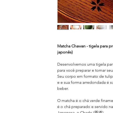
Matcha Chawan - tigela para pr
japonês)
Desenvolvemos uma tigela para
para você preparar e tomar se
Seu corpo em formato de tulipa
e e sua forma arredondada é s
beber.
O matcha é o chá verde finame
é o chá preparado e servido na
Japonesa, o Chado (茶道).