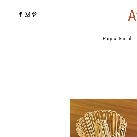
A
Página Inicial