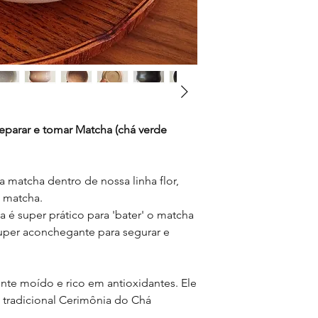
Capacidade aproxim
máquina de lavar lo
Dimensões aproximada
choque térmico e ir
rechaud/pequena vel
Nossas louças são pr
umas das outras, cada
podem haver pequena
forma, que fazem pa
eparar e tomar Matcha (chá verde
 matcha dentro de nossa linha flor,
u matcha.
 é super prático para 'bater' o matcha
uper aconchegante para segurar e
nte moído e rico em antioxidantes. Ele
 tradicional Cerimônia do Chá