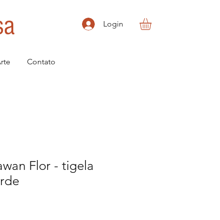
sa
Login
rte
Contato
an Flor - tigela
erde